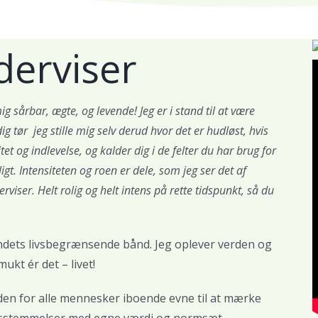
derviser
g sårbar, ægte, og levende! Jeg er i stand til at være
ig tør jeg stille mig selv derud hvor det er hudløst, hvis
et og indlevelse, og kalder dig i de felter du har brug for
gt. Intensiteten og roen er dele, som jeg ser det af
iser. Helt rolig og helt intens på rette tidspunkt, så du
ndets livsbegrænsende bånd. Jeg oplever verden og
mukt ér det – livet!
 den for alle mennesker iboende evne til at mærke
rensstemmelser med egne værdi og normsæt.