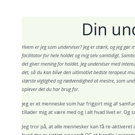
Din un
Hvem er jeg som underviser? Jeg er stærk, og jeg gør mi
facilitator for hele holdet og mig selv samtidigt. Samtid
det giver mening for holdet. Jeg underviser med intensit
det, så du kan blive den ultimativt bedste terapeut muli
største vigtighed og nødvendighed at mestre, som underv
oplever det du har brug for.
jeg er et menneske som har frigjort mig af samfu
tillader mig at være med og i alt hvad livet er. Og s
Jeg tror på, at alle mennesker kan få re-aktiveret
hvad der er rigtigt og sandt OG at handle i ove