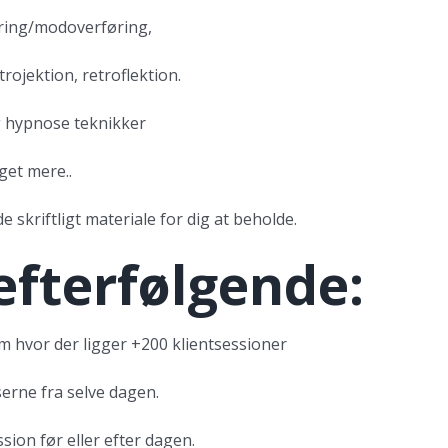
øring/modoverføring,
trojektion, retroflektion.
 hypnose teknikker
et mere..
 skriftligt materiale for dig at beholde.
efterfølgende:
m hvor der ligger +200 klientsessioner
serne fra selve dagen.
ssion før eller efter dagen.