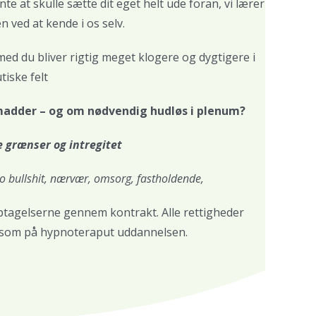
e at skulle sætte dit eget helt ude foran, vi lærer
n ved at kende i os selv.
med du bliver rigtig meget klogere og dygtigere i
tiske felt
 smadder – og om nødvendig hudløs i plenum?
ne grænser og intregitet
o bullshit, nærvær, omsorg, fastholdende,
ptagelserne gennem kontrakt. Alle rettigheder
cis som på hypnoteraput uddannelsen.