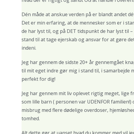
Dén måde at anskue verden på er blandt andet dé
Det er min erfaring, at de mennesker som er i stan
de har lyst til, og på DET tidspunkt de har lyst ti
stand til at tage ejerskab og ansvar for at gøre de
indeni.
Jeg har gennem de sidste 20+ år gennemgået knap
til mit eget indre gør mig i stand til, i samarbejd
perfekt for dig!
Jeg har gennem mit liv oplevet rigtig meget, lige 
som lille barn ( personen var UDENFOR familien!) 
misbrug med flere dødelige overdoser, hjemløshed
tomhed.
Alt dette gør at uanset hvad du kommer med vil j