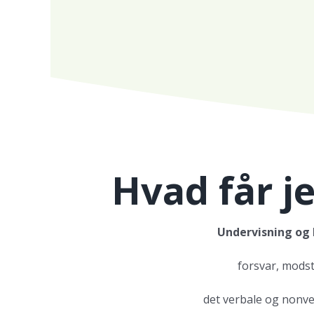
Hvad får j
Undervisning og 
forsvar, modst
det verbale og nonve