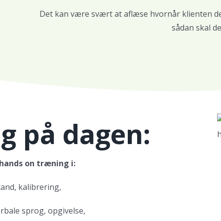
Det kan være svært at aflæse hvornår klienten def
sådan skal de
eg på dagen:
hands on træning i:
and, kalibrering,
rbale sprog, opgivelse,