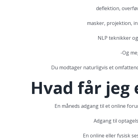
deflektion, overf
masker, projektion, in
NLP teknikker og
-Og meg
Du modtager naturligvis et omfattende
Hvad får jeg 
En måneds adgang til et online foru
Adgang til optagel
En online eller fysisk se