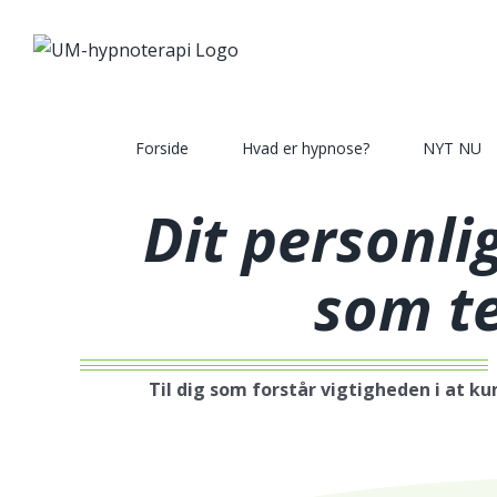
Skip
to
content
Search
for:
Forside
Hvad er hypnose?
NYT NU
Dit personl
som t
Til dig som forstår vigtigheden i at ku