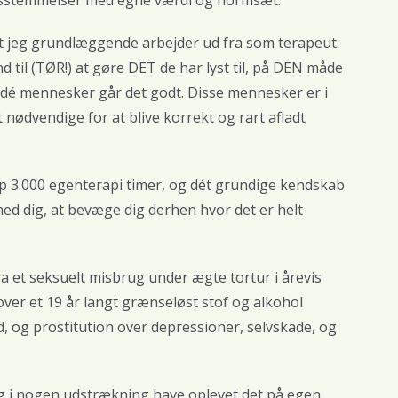
t jeg grundlæggende arbejder ud fra som terapeut.
d til (TØR!) at gøre DET de har lyst til, på DEN måde
l – dé mennesker går det godt. Disse mennesker er i
t nødvendige for at blive korrekt og rart afladt
 3.000 egenterapi timer, og dét grundige kendskab
e med dig, at bevæge dig derhen hvor det er helt
fra et seksuelt misbrug under ægte tortur i årevis
over et 19 år langt grænseløst stof og alkohol
, og prostitution over depressioner, selvskade, og
eg i nogen udstrækning have oplevet det på egen