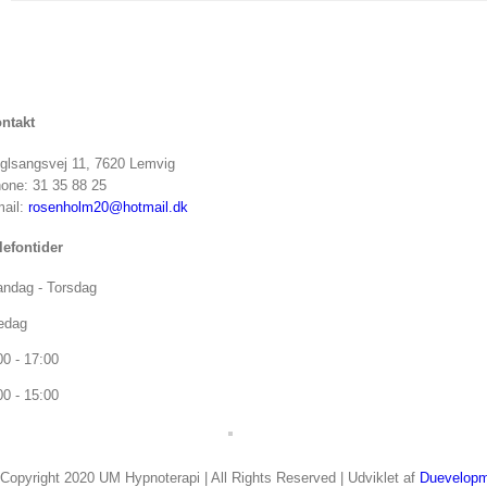
ntakt
glsangsvej 11, 7620 Lemvig
one: 31 35 88 25
ail:
rosenholm20@hotmail.dk
lefontider
ndag - Torsdag
edag
00 - 17:00
00 - 15:00
Copyright 2020 UM Hypnoterapi | All Rights Reserved | Udviklet af
Duevelop