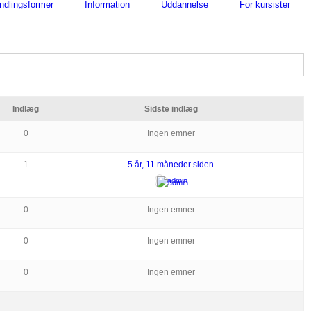
ndlingsformer
Information
Uddannelse
For kursister
Indlæg
Sidste indlæg
0
Ingen emner
1
5 år, 11 måneder siden
admin
0
Ingen emner
0
Ingen emner
0
Ingen emner