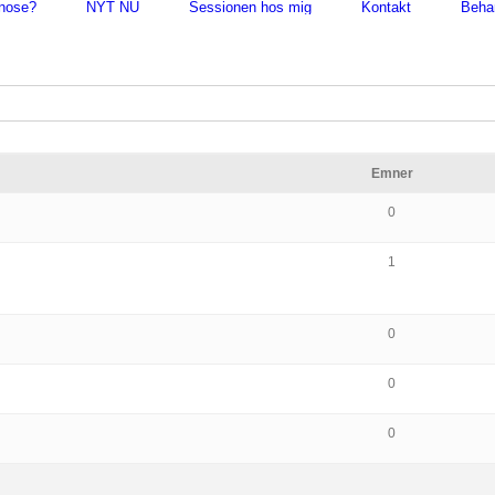
pnose?
NYT NU
Sessionen hos mig
Kontakt
Beha
Emner
0
1
0
0
0